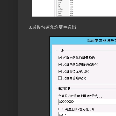
3.最後勾選允許雙重逸出