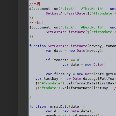
//本月
$
(
document
).
on
(
'click'
,
'#ThisMonth'
,
fun
SetLastAndFirstDate
(
$
(
'#fromdate'
})
//下個月
$
(
document
).
on
(
'click'
,
'#NextMonth'
,
fun
SetLastAndFirstDate
(
$
(
'#fromdate'
})
function
SetLastAndFirstDate
(
nowday
,
 tomo
var
 date 
=
new
Date
(
nowday
);
if
(
tomonth 
==
0
)
var
 date 
=
new
Date
();
var
 firstDay 
=
new
Date
(
date
.
getF
var
 lastDay 
=
new
Date
(
date
.
getFullYea
   $
(
'#fromdate'
).
val
(
formatDate
(
firstDay
   $
(
'#todate'
).
val
(
formatDate
(
lastDay
));
}
function
 formatDate
(
date
)
{
var
 d 
=
new
Date
(
date
),
	month 
=
''
+
(
d
.
getMonth
()
+
1
),