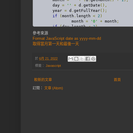
	day 
=
''
+
 d
.
getDate
(),
	year 
=
 d
.
getFullYear
();
if
(
month
.
length 
<
2
)
		month 
=
'0'
+
 month
;
if
(
day
.
length 
<
2
)
	day 
=
'0'
+
 day
;
參考來源
return
[
year
,
 month
,
 day
].
join
(
'-
Format JavaScript date as yyyy-mm-dd
}
取得當月第一天和最後一天
於
6月 21, 2022
標籤：
Javascript
較新的文章
首頁
訂閱：
文章 (Atom)