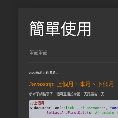
簡單使用
筆記筆記
2022年6月21日 星期二
Javascript 上個月、本月、下個月
參考了網路寫了一個可直接設定第一天跟最後一天
//上個月
$
(
document
).
on
(
'click'
,
'#LastMonth'
,
fun
SetLastAndFirstDate
(
$
(
'#fromdate'
})