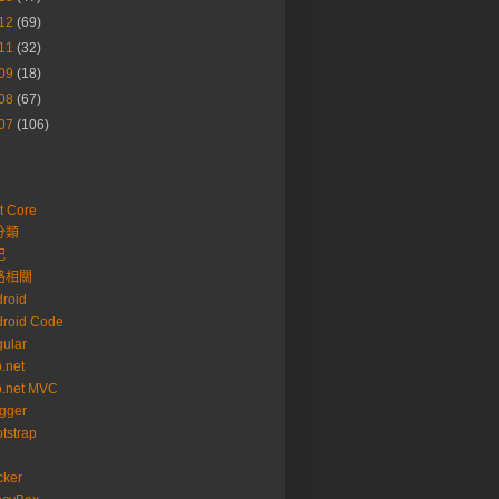
12
(69)
11
(32)
09
(18)
08
(67)
07
(106)
t Core
分類
記
路相關
roid
roid Code
ular
.net
p.net MVC
gger
tstrap
cker