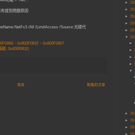
►
20
►
20
中已有提到問題原因
►
20
►
20
tureName:NetFx3 /All /LimitAccess /Source:光碟代
►
20
▼
20
0F0906、0x800F081F、0x800F0907
►
: 0x800f081f)
►
►
►
▼
首頁
較舊的文章
►
20
►
20
►
20
►
20