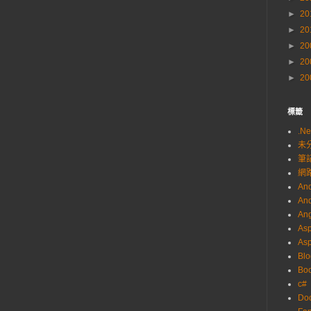
►
20
►
20
►
20
►
20
►
20
標籤
.Ne
未
筆
網
And
And
Ang
Asp
As
Blo
Boo
c#
Do