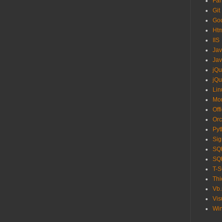
Fa
Git
Go
Ht
IIS
Ja
Jav
jQu
jQu
Lin
Mo
Off
Orc
Pyt
Sig
SQL
SQL
T-
Thi
Vb.
Vis
Wi