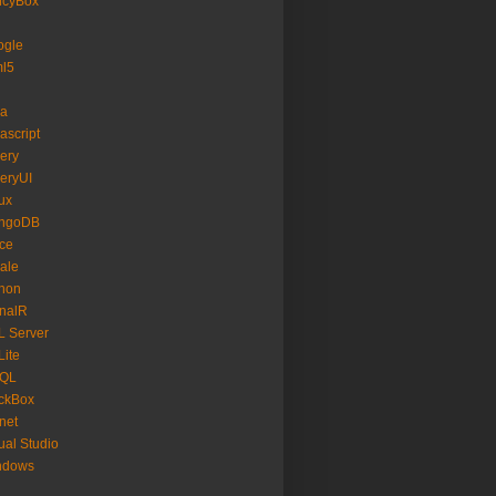
ncyBox
ogle
ml5
va
ascript
ery
eryUI
ux
ngoDB
ice
ale
hon
nalR
 Server
ite
SQL
ckBox
net
ual Studio
ndows