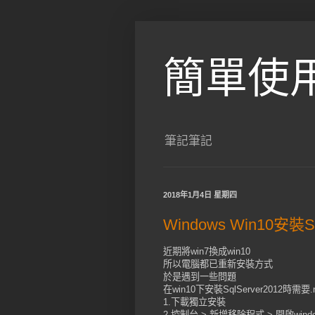
簡單使
筆記筆記
2018年1月4日 星期四
Windows Win10安裝S
近期將win7換成win10
所以電腦都已重新安裝方式
於是遇到一些問題
在win10下安裝SqlServer2012時需要.
1.下載獨立安裝
2.控制台 > 新增移除程式 > 開啟windows