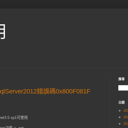
用
搜尋
qlServer2012錯誤碼0x800F081F
日期
►
20
►
20
net3.5 sp1可使用
►
20
功能 > .net...