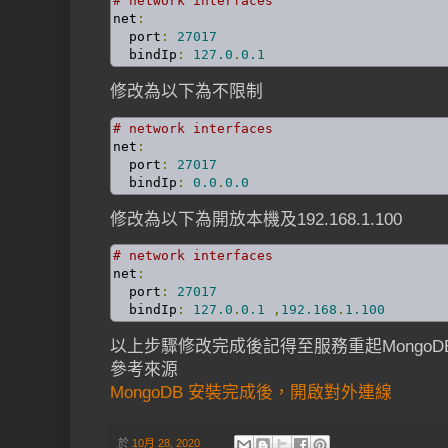
# network interfaces
net
:
  port
:
27017
  bindIp
:
127.0
.
0.1
修改為以下為不限制
# network interfaces
net
:
  port
:
27017
  bindIp
:
0.0
.
0.0
修改為以下為開放本機及192.168.1.100
# network interfaces
net
:
  port
:
27017
  bindIp
:
127.0
.
0.1
,
192.168
.
1.100
以上步驟修改完成後記得至服務重起MongoDB 
參考來源
MongoDB 安裝完成後，開啟對外連線
於
10月 28, 2020