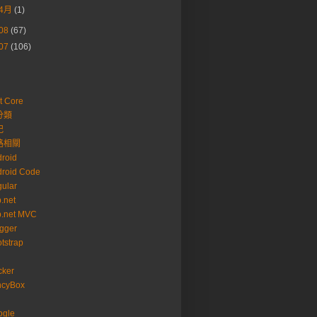
4月
(1)
08
(67)
07
(106)
t Core
分類
記
路相關
roid
roid Code
ular
.net
p.net MVC
gger
tstrap
cker
ncyBox
ogle