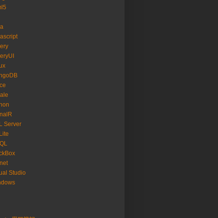
ml5
va
ascript
ery
eryUI
ux
ngoDB
ice
ale
hon
nalR
 Server
ite
SQL
ckBox
net
ual Studio
ndows