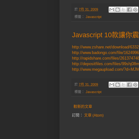
於
7月 31, 2009
標籤：
Javascript
Javascript 10
http://www.zshare.net/download/633
http://www.badongo.com/file/162499
http://rapidshare.com/files/26137474
http://depositfiles.com/files/99shj08
http://www.megaupload.com/?d=M
於
7月 31, 2009
標籤：
Javascript
較新的文章
訂閱：
文章 (Atom)