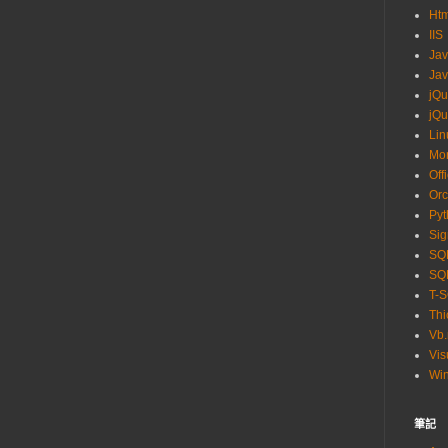
Ht
IIS
Ja
Jav
jQu
jQu
Lin
Mo
Off
Orc
Pyt
Sig
SQL
SQL
T-
Thi
Vb.
Vis
Wi
筆記