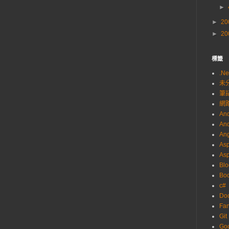
►
►
20
►
20
標籤
.Ne
未
筆
網
And
And
Ang
Asp
As
Blo
Boo
c#
Do
Fa
Git
Go