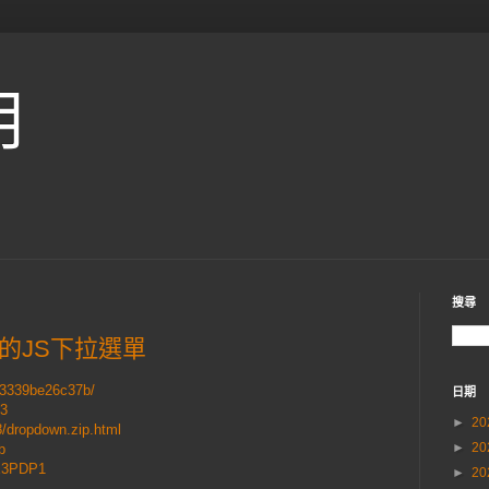
用
搜尋
經典的JS下拉選單
23339be26c37b/
日期
53
►
20
8/dropdown.zip.html
►
20
b
WE3PDP1
►
20