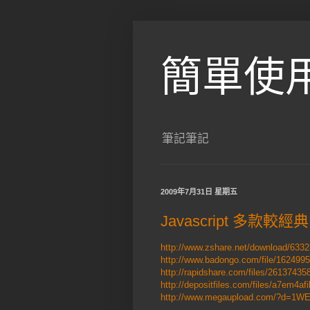
簡單使
筆記筆記
2009年7月31日 星期五
Javascript 多款較
http://www.zshare.net/download/633
http://www.badongo.com/file/162499
http://rapidshare.com/files/26137435
http://depositfiles.com/files/a7em4afi
http://www.megaupload.com/?d=1