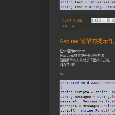
string
 test 
=
int
.
Parse
(
Da
string
 test 
=
string
.
Forma
於
11月 30, 2011
標籤：
c#
Asp.net 簡單的提示
在ap裡有msgbox
在asp.net雖然現在有很多方法
但最簡單的方是就是下面的方式啦
因為常用!!
c#
protected
void
AJaxShowMes
{
string
 scriptA 
=
string
.
Em
string
 messageA 
=
string
.
E
messageA 
=
Message
.
Replace
messageA 
=
 messageA
.
Replac
scriptA 
=
string
.
Format
(
"a