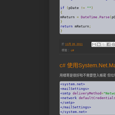
if
(
pDate 
!=
""
)
{
mReturn 
=
DateTime
.
Parse
(
p
}
return
 mReturn
;
}
於
11月 28, 2011
標籤：
c#
c# 使用System.Net.M
用樣寄是很好啦不需要登入帳密 但垃圾信太
<system.net>
<mailSettings>
<smtp
deliveryMethod
=
"Netw
<network
defaultCredential
</smtp>
</mailSettings>
</system.net>