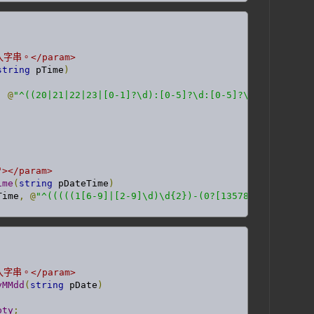
傳入字串。</param>
string
 pTime
)
,
@
"^((20|21|22|23|[0-1]?\d):[0-5]?\d:[0-5]?\d)$"
);
"></param>
ime
(
string
 pDateTime
)
Time
,
@
"^(((((1[6-9]|[2-9]\d)\d{2})-(0?[13578]|1[02])-(0
傳入字串。</param>
yMMdd
(
string
 pDate
)
pty
;