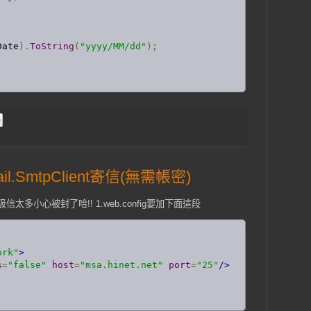
Date
).
ToString
(
"yyyy/MM/dd"
);
ail.SmtpClient寄信(無需帳密)
多小心被封了哈!! 1.web.config要加下面這段
ork"
>
s
=
"false"
host
=
"msa.hinet.net"
port
=
"25"
/>