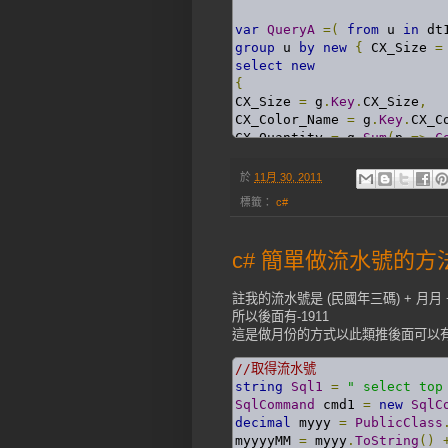
var
QueryA
=(
from
 u 
in
 dt
group
 u 
by
new
{
 CX_Size 
=
select
new
{
CX_Size 
=
 g
.
Key
.
CX_Size
,
CX_Color_Name 
=
 g
.
Key
.
CX_C
CX_Quantity 
=
 g
.
Sum
(
p 
=>
C
CX_Amount 
=
 g
.
Sum
(
p 
=>
Con
}).
ToList
();
於
11月 30, 2011
最後再用迴圈來統計
標籤：
c#
foreach
(
var
 mRowA 
in
Quer
{
c# 簡單做流水號的方
//做處理 
註我的流水號是 (民國年三碼) + 月月
}
所以後面有-1911
這是做月份的方式以此類推後面可以
//取得流水號 
string
Sql1
=
" select top
SqlCommand
 cmd1 
=
new
SqlC
decimal
 myyy 
=
PublicClass
myyyyMM 
=
 myyy
.
ToString
()