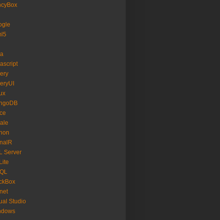
ncyBox
ogle
ml5
va
ascript
ing
())
+
1
).
ToString
()).
ToString
(
"000"
);
//有時給他加1
ery
eryUI
ux
ngoDB
ice
ale
hon
nalR
 Server
ite
SQL
ckBox
net
ual Studio
ndows