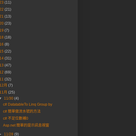
23
(11)
22
(21)
21
(13)
20
(23)
19
(7)
18
(18)
16
(8)
15
(22)
14
(31)
13
(47)
12
(69)
11
(32)
12月
(7)
11月
(25)
▼
11/30
(4)
c# DatatableTo Linq Group by
c# 簡單做流水號的方法
c# 不足位數補0
Asp.net 簡單的提示訊息視窗
►
11/28
(9)