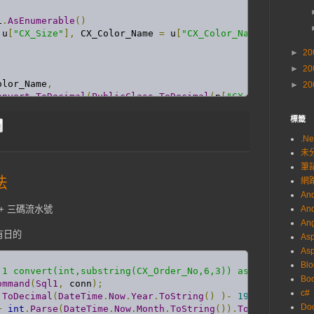
1
.
AsEnumerable
()
 u
[
"CX_Size"
],
 CX_Color_Name 
=
 u
[
"CX_Color_Name"
]
}
into
►
20
►
20
olor_Name
,
►
20
onvert
.
ToDecimal
(
PublicClass
.
ToDecimal
(
p
[
"CX_Quantity"
].
vert
.
ToDecimal
(
PublicClass
.
ToDecimal
(
p
[
"CX_Amount"
].
ToSt
標籤
.Ne
未
yA
)
筆
法
網
And
 + 三碼流水號
And
Ang
有日的
Asp
As
Blo
 1 convert(int,substring(CX_Order_No,6,3)) as maxNo from
Boo
ommand
(
Sql1
,
 conn
);
c#
.
ToDecimal
(
DateTime
.
Now
.
Year
.
ToString
()
)-
1911
;
Do
+
int
.
Parse
(
DateTime
.
Now
.
Month
.
ToString
()).
ToString
(
"00"