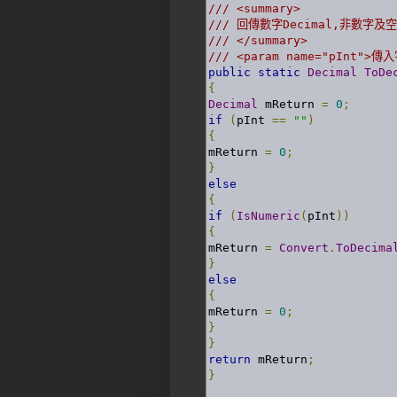
/// <summary> 
/// 回傳數字Decimal,非數字及
/// </summary> 
/// <param name="pInt">傳
public
static
Decimal
ToDe
{
Decimal
 mReturn 
=
0
;
if
(
pInt 
==
""
)
{
mReturn 
=
0
;
}
else
{
if
(
IsNumeric
(
pInt
))
{
mReturn 
=
Convert
.
ToDecima
}
else
{
mReturn 
=
0
;
}
}
return
 mReturn
;
}