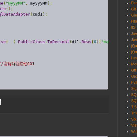
ue
(
"@yyyMM"
,
 myyyyMM
);
Fa
ble
();
Git
qlDataAdapter
(
cmd1
);
Go
Ht
IIS
Ja
Jav
rse
(
(
PublicClass
.
ToDecimal
(
dt1
.
Rows
[
0
][
"maxNo"
].
ToStr
jQu
jQu
Lin
//沒有時就給他001
Mo
Off
Orc
Pyt
Sig
SQL
SQL
T-
Thi
Vb.
Vis
Wi