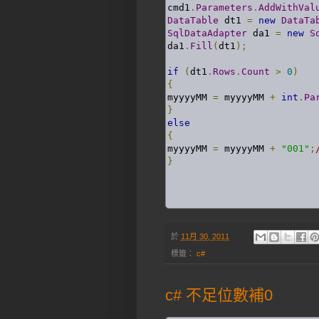
cmd1
.
Parameters
.
AddWithVal
DataTable
 dt1 
=
new
DataTa
SqlDataAdapter
 da1 
=
new
S
da1
.
Fill
(
dt1
);
if
(
dt1
.
Rows
.
Count
>
0
)
{
myyyyMM 
=
 myyyyMM 
+
int
.
Pa
}
else
{
myyyyMM 
=
 myyyyMM 
+
"001"
;
}
於
11月 30, 2011
標籤：
c#
c# 不足位數補0