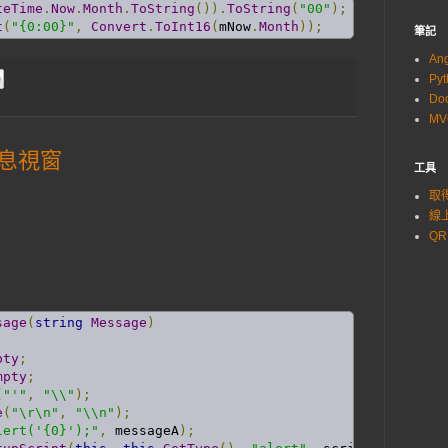
teTime
.
Now
.
Month
.
ToString
()).
ToString
(
"00"
);
t
(
"{0:00}"
,
Convert
.
ToInt16
(
mNow
.
Month
));
筆記
An
Py
Do
M
訊息視窗
工具
取得
線上
QR
sage
(
string
Message
)
pty
;
mpty
;
(
"'"
,
"\\"
);
e
(
"\r\n"
,
"\\n"
);
lert('{0}');"
,
 messageA
);