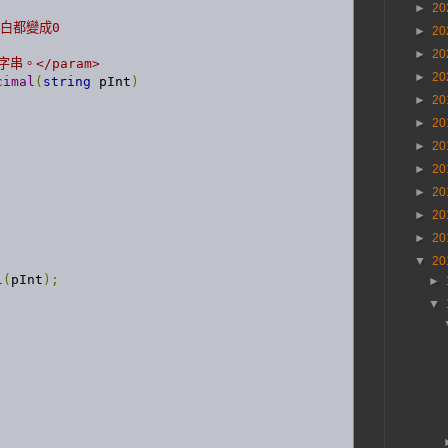
►
20
空白都變成0 
►
20
►
20
入字串。</param>
►
20
cimal
(
string
 pInt
)
►
20
►
20
►
20
►
20
►
20
►
20
►
20
▼
20
l
(
pInt
);
►
▼