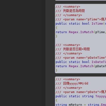
/// <summary>
/// 判斷是否為時間
/// </summary>
/// <param name="pTime">
public
static
bool
IsTime
(
{
return
Regex
.
IsMatch
(
pTime
}
/// <summary>
/// 判斷是否日期+時間
/// </summary>
/// <param name="pDateTime
public
static
bool
IsDateT
return
Regex
.
IsMatch
(
pDate
}
/// <summary>  
/// 回傳yyyy/MM/dd 
/// </summary>  
/// <param name="pDate">
public
static
string
Toyyy
{
string
 mReturn 
=
string
.
Em