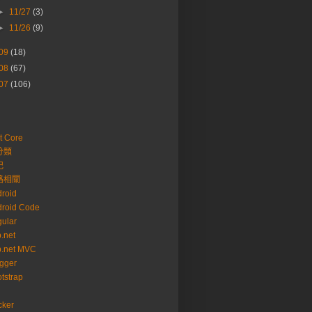
►
11/27
(3)
►
11/26
(9)
09
(18)
08
(67)
07
(106)
ToString
()))),
ring
())))
t Core
分類
記
路相關
roid
roid Code
ular
.net
p.net MVC
gger
 QuoteList where substring(CX_Order_No,1,5)=@yyyMM  orde
tstrap
cker
);