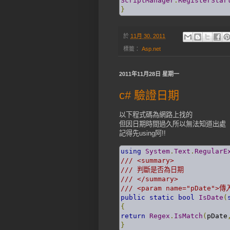
ScriptManager
.
RegisterStar
}
於
11月 30, 2011
標籤：
Asp.net
2011年11月28日 星期一
c# 驗證日期
以下程式碼為網路上找的
但因日期時間過久所以無法知道出處
記得先using阿!!
using
System
.
Text
.
RegularE
/// <summary>
/// 判斷是否為日期
/// </summary>
/// <param name="pDate">
public
static
bool
IsDate
(
{
return
Regex
.
IsMatch
(
pDate
}