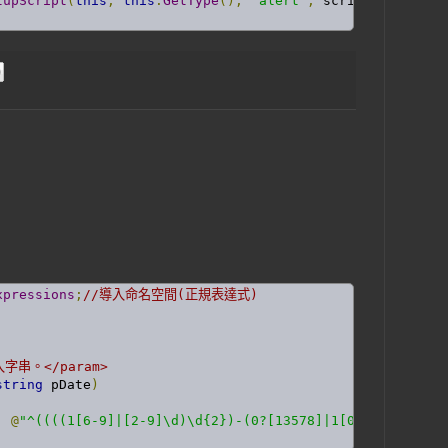
tupScript
(
this
,
this
.
GetType
(),
"alert"
,
 scriptA
,
true
);
xpressions
;
//導入命名空間(正規表達式)
傳入字串。</param>
string
 pDate
)
,
@
"^((((1[6-9]|[2-9]\d)\d{2})-(0?[13578]|1[02])-(0?[1-9