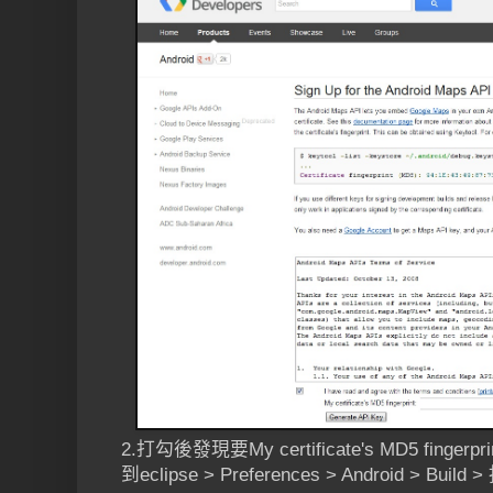
2.打勾後發現要My certificate's MD5 fingerpri
到eclipse > Preferences > Android > Buil