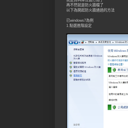
再不然就是防火牆檔了
以下為開起防火牆通過的方法
已windows7為例
1.點選進階設定