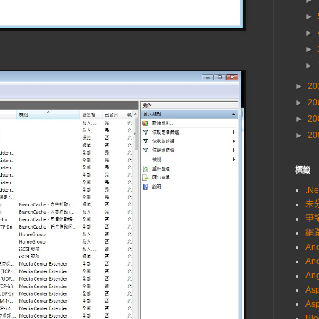
►
►
►
►
►
►
20
►
20
►
20
►
20
標籤
.Ne
未
筆
網
And
And
Ang
Asp
As
Blo