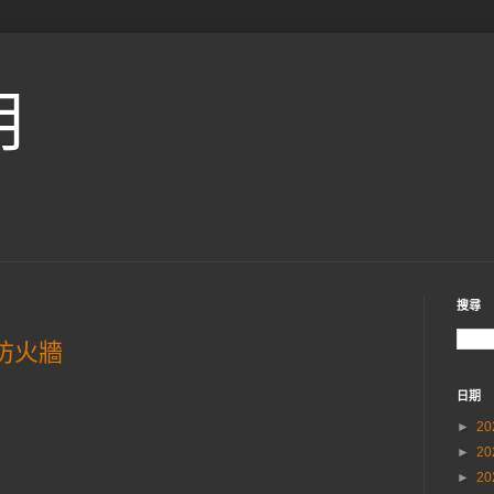
用
搜尋
過防火牆
日期
►
20
►
20
►
20