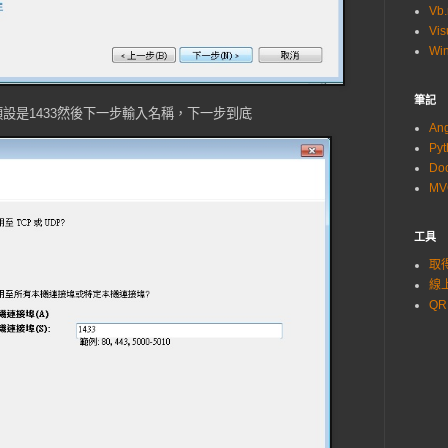
Vb.
Vis
Wi
筆記
，預設是1433然後下一步輸入名稱，下一步到底
An
Py
Do
M
工具
取得
線上
QR