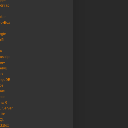
tstrap
cker
ncyBox
ogle
ml5
va
ascript
ery
eryUI
ux
ngoDB
ice
ale
hon
nalR
 Server
ite
SQL
ckBox