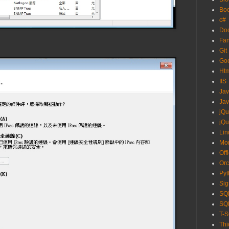
Boo
c#
Do
Fa
Git
Go
Ht
IIS
Ja
Jav
jQu
jQu
Lin
Mo
Off
Orc
Pyt
Sig
SQL
SQL
T-
Thi