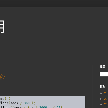
用
搜尋
分秒
日期
►
20
ecs
)
{
►
20
floor
(
secs 
/
3600
);
►
20
.
floor
((
secs 
-
(
hr 
*
3600
))
/
60
);