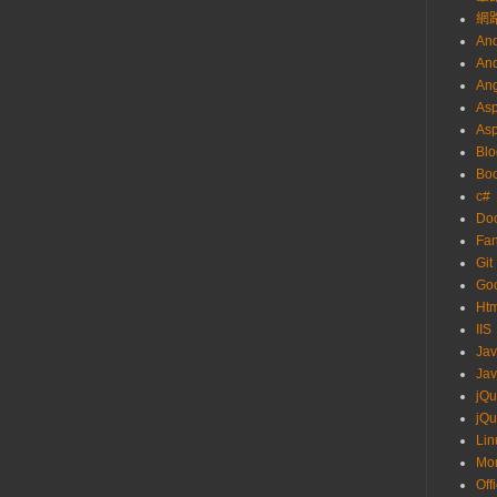
網
And
And
Ang
Asp
As
Blo
Boo
c#
Do
Fa
Git
Go
Ht
IIS
Ja
Jav
jQu
jQu
Lin
Mo
Off