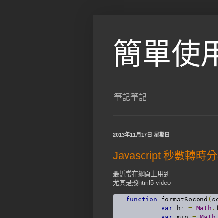
簡單使
筆記筆記
2013年11月17日 星期日
Javascript 秒數轉時
最近常在網頁上用到
尤其是撥html5 video
function
 formatSecond
(
s
var
 hr 
=
Math
.
var
 min 
=
Math