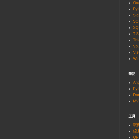
Orc
Pyt
Sig
SQL
SQL
T-
Thi
Vb.
Vis
Wi
筆記
An
Py
Do
M
工具
取得
線上
QR