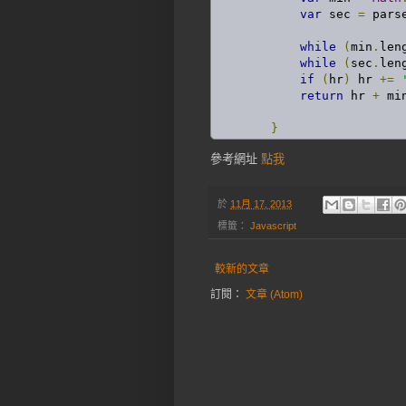
var
 sec 
=
 pars
while
(
min
.
len
while
(
sec
.
len
if
(
hr
)
 hr 
+=
return
 hr 
+
 mi
}
參考網址
點我
於
11月 17, 2013
標籤：
Javascript
較新的文章
訂閱：
文章 (Atom)