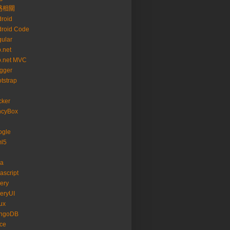
路相關
roid
roid Code
ular
.net
p.net MVC
gger
tstrap
cker
ncyBox
ogle
ml5
va
ascript
ery
eryUI
ux
ngoDB
ice