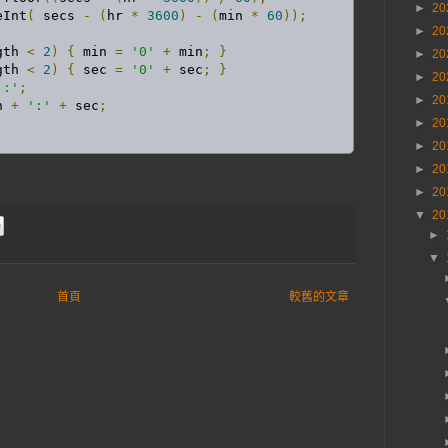
►
20
eInt
(
 secs 
-
(
hr 
*
3600
)
-
(
min 
*
60
));
►
20
gth 
<
2
)
{
 min 
=
'0'
+
 min
;
}
►
20
gth 
<
2
)
{
 sec 
=
'0'
+
 sec
;
}
►
20
':'
;
►
20
n 
+
':'
+
 sec
;
►
20
►
20
►
20
►
20
▼
20
►
▼
首頁
較舊的文章