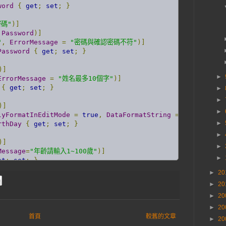
word
{
get
;
set
;
}
密碼"
)]
.
Password
)]
"
,
ErrorMessage
=
"密碼與確認密碼不符"
)]
Password
{
get
;
set
;
}
)]
►
ErrorMessage
=
"姓名最多10個字"
)]
{
get
;
set
;
}
►
►
)]
►
lyFormatInEditMode
=
true
,
DataFormatString
=
"{0:yyyy-M
►
rthDay
{
get
;
set
;
}
►
)]
►
Message
=
"年齡請輸入1~100歲"
)]
►
et
;
set
;
}
►
20
郵件"
)]
►
20
rMessage
=
"信箱格式錯誤"
)]
►
20
l
{
get
;
set
;
}
►
20
部落格"
)]
首頁
較舊的文章
►
20
=
"連結格式錯誤"
)]