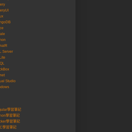
ery
eryUI
ux
ngoDB
ice
ale
hon
nalR
 Server
ite
SQL
ckBox
net
ual Studio
ndows
gular學習筆記
thon學習筆記
cker學習筆記
VC學習筆記