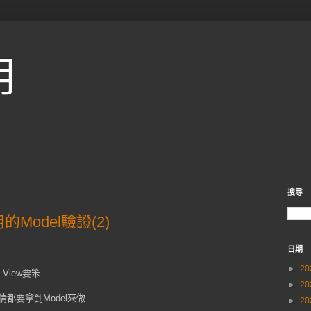
用
搜尋
用的Model驗證(2)
日期
►
20
、View要笨
►
20
多事情都要拿到Model來做
►
20