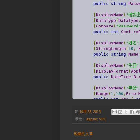
public
string
Pass
[
DisplayName
(
"確認
[
DataType
(
DataType
[
Compare
(
"Password
public
int
Confire
[
DisplayName
(
"姓名"
[
StringLength
(
10
,
public
string
Name
[
DisplayName
(
"生日"
[
DisplayFormat
(
App
public
DateTime
Bi
[
DisplayName
(
"年齡"
[
Range
(
1
,
100
,
Error
public
int
Age
{
g
[
DisplayName
(
"電子
於
10月 23, 2013
[
EmailAddress
(
Erro
標籤：
Asp.net MVC
public
string
Emai
[
DisplayName
(
"個人
較新的文章
[
Url
(
ErrorMessage