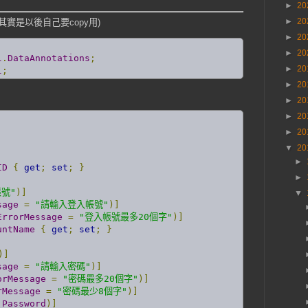
►
20
►
20
實是以後自己要copy用)
►
20
►
20
l
.
DataAnnotations
;
►
20
l
;
►
20
►
20
►
20
►
20
▼
20
►
ID
{
get
;
set
;
}
►
帳號"
)]
▼
sage
=
"請輸入登入帳號"
)]
ErrorMessage
=
"登入帳號最多20個字"
)]
untName
{
get
;
set
;
}
)]
sage
=
"請輸入密碼"
)]
orMessage
=
"密碼最多20個字"
)]
rMessage
=
"密碼最少8個字"
)]
.
Password
)]