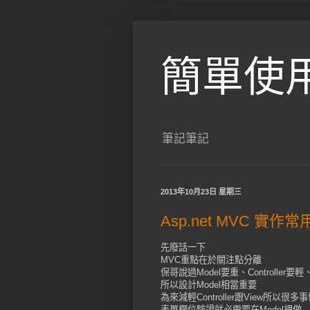
簡單使
筆記筆記
2013年10月23日 星期三
Asp.net MVC 實作常
先廢話一下
MVC重點在於關注點分離
保哥說過Model要重、Controller要輕
所以設計Model相當重要
為來減輕Controller跟View所以很
表單欄位驗證就必需要在Model裡做