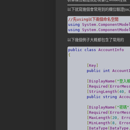
以下就寫幾個會常用到的欄位驗證(os其
//先using以下兩個命名空間
using
System
.
ComponentMode
using
System
.
ComponentMode
以下幾個例子大概都包含了常用的
public
class
AccountInfo
{
[
Key
]
public
int
Account
[
DisplayName
(
"登入
[
Required
(
ErrorMes
[
StringLength
(
40
,
public
string
Acco
[
DisplayName
(
"密碼"
[
Required
(
ErrorMes
[
MaxLength
(
20
,
Err
[
MinLength
(
8
,
Erro
[
DataType
(
DataType