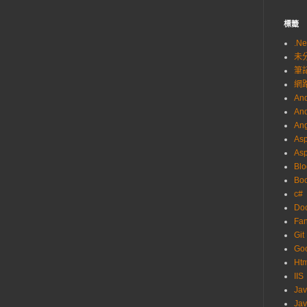
Url
{
get
;
set
;
}
標籤
]
.Ne
@
"^d+$"
,
ErrorMessage
=
"請輸入數字."
)]
未
{
get
;
set
;
}
筆
網
And
And
Ang
Asp
As
Blo
Boo
c#
Do
Fa
Git
Go
Ht
IIS
Ja
Jav