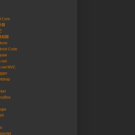
t Core
分類
記
路相關
roid
roid Code
ular
.net
p.net MVC
gger
tstrap
cker
ncyBox
ogle
ml5
va
ascript