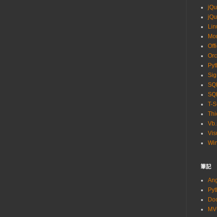
jQu
jQu
Lin
Mo
Off
Orc
Pyt
Sig
SQL
SQL
T-
Thi
Vb.
Vis
Wi
筆記
An
Py
Do
M