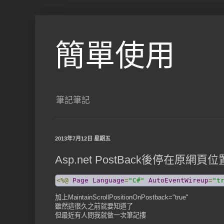
簡單使用
筆記筆記
2013年7月12日 星期五
Asp.net PostBack後停在原網頁位
<%@
Page
Language
=
"C#"
AutoEventWireup
=
"t
加上MaintainScrollPositionOnPostback="true"
雖然這很久之前就要知道了
但最近有人問我就做一次筆記摟