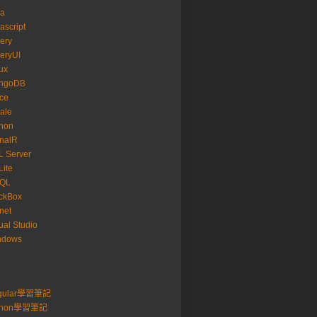
va
ascript
ery
eryUI
ux
ngoDB
ice
ale
hon
nalR
 Server
ite
SQL
ckBox
net
ual Studio
ndows
gular學習筆記
thon學習筆記