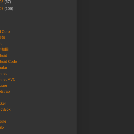
08
(67)
07
(106)
t Core
分類
記
路相關
roid
roid Code
ular
.net
p.net MVC
gger
tstrap
cker
ncyBox
ogle
ml5