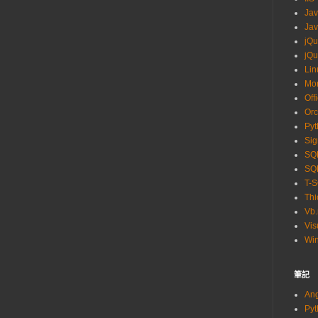
Ja
Jav
jQu
jQu
Lin
Mo
Off
Orc
Pyt
Sig
SQL
SQL
T-
Thi
Vb.
Vis
Wi
筆記
An
Py