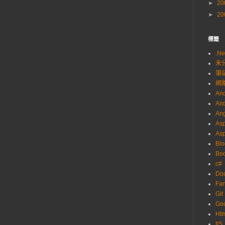
►
20
►
20
標籤
.Ne
未
筆
網
And
And
Ang
Asp
As
Blo
Boo
c#
Do
Fa
Git
Go
Ht
IIS