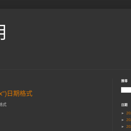
用
搜尋
g("x")日期格式
下格式
日期
►
20
►
20
►
20