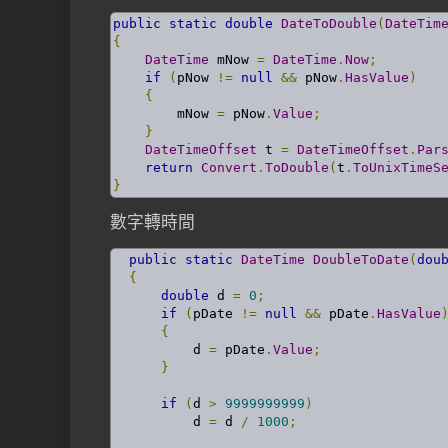
public
static
double
DateToDouble
(
DateTim
{
DateTime
 mNow 
=
DateTime
.
Now
;
if
(
pNow 
!=
null
&&
 pNow
.
HasValue
)
{
        mNow 
=
 pNow
.
Value
;
}
DateTimeOffset
 t 
=
DateTimeOffset
.
Par
return
Convert
.
ToDouble
(
t
.
ToUnixTimeS
}
數字轉時間
public
static
DateTime
DoubleToDate
(
dou
{
double
 d 
=
0
;
if
(
pDate 
!=
null
&&
 pDate
.
HasValue
{
          d 
=
 pDate
.
Value
;
}
if
(
d 
>
9999999999
)
          d 
=
 d 
/
1000
;