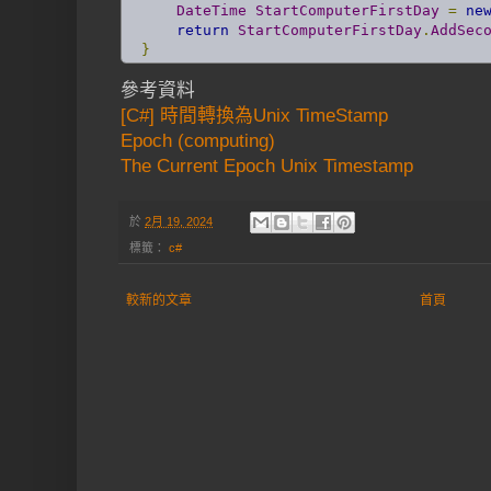
DateTime
StartComputerFirstDay
=
ne
return
StartComputerFirstDay
.
AddSec
}
參考資料
[C#] 時間轉換為Unix TimeStamp
Epoch (computing)
The Current Epoch Unix Timestamp
於
2月 19, 2024
標籤：
c#
較新的文章
首頁