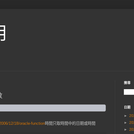
用
搜尋
數
日期
►
20
►
20
006/12/18/oracle-function
時間只取時間中的日期或時間
►
20