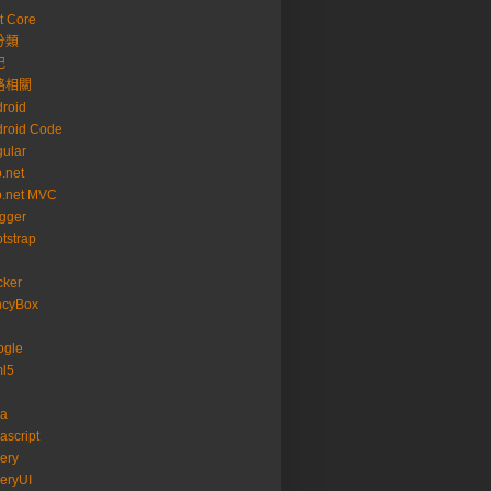
t Core
分類
記
路相關
roid
roid Code
ular
.net
p.net MVC
gger
tstrap
cker
ncyBox
ogle
ml5
va
ascript
ery
eryUI