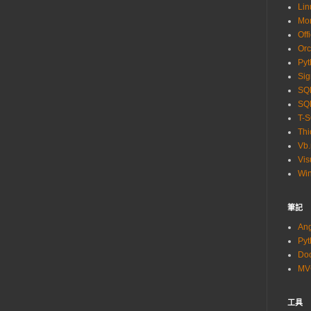
Lin
Mo
Off
Orc
Pyt
Sig
SQL
SQL
T-
Thi
Vb.
Vis
Wi
筆記
An
Py
Do
M
工具