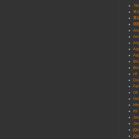
.Ne
未
筆
網
And
And
Ang
Asp
As
Blo
Boo
c#
Do
Fa
Git
Go
Ht
IIS
Ja
Jav
jQu
jQu