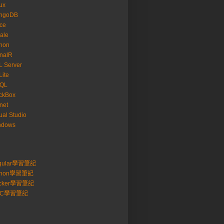
ux
ngoDB
ice
ale
hon
nalR
 Server
ite
SQL
ckBox
net
ual Studio
ndows
gular學習筆記
thon學習筆記
cker學習筆記
VC學習筆記