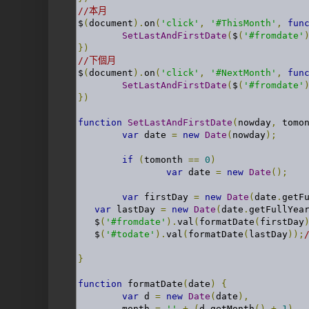
//本月
$
(
document
).
on
(
'click'
,
'#ThisMonth'
,
fun
SetLastAndFirstDate
(
$
(
'#fromdate'
})
//下個月
$
(
document
).
on
(
'click'
,
'#NextMonth'
,
fun
SetLastAndFirstDate
(
$
(
'#fromdate'
})
function
SetLastAndFirstDate
(
nowday
,
 tomo
var
 date 
=
new
Date
(
nowday
);
if
(
tomonth 
==
0
)
var
 date 
=
new
Date
();
var
 firstDay 
=
new
Date
(
date
.
getF
var
 lastDay 
=
new
Date
(
date
.
getFullYea
   $
(
'#fromdate'
).
val
(
formatDate
(
firstDay
   $
(
'#todate'
).
val
(
formatDate
(
lastDay
));
}
function
 formatDate
(
date
)
{
var
 d 
=
new
Date
(
date
),
	month 
=
''
+
(
d
.
getMonth
()
+
1
),