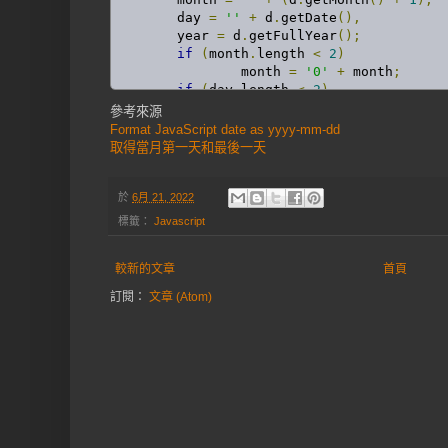
	day 
=
''
+
 d
.
getDate
(),
	year 
=
 d
.
getFullYear
();
if
(
month
.
length 
<
2
)
		month 
=
'0'
+
 month
;
if
(
day
.
length 
<
2
)
	day 
=
'0'
+
 day
;
參考來源
return
[
year
,
 month
,
 day
].
join
(
'-
Format JavaScript date as yyyy-mm-dd
}
取得當月第一天和最後一天
於
6月 21, 2022
標籤：
Javascript
較新的文章
首頁
訂閱：
文章 (Atom)