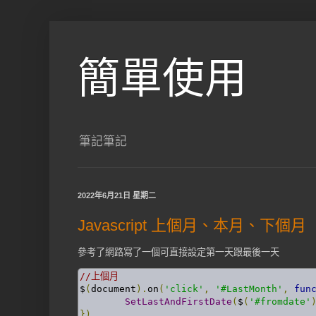
簡單使用
筆記筆記
2022年6月21日 星期二
Javascript 上個月、本月、下個月
參考了網路寫了一個可直接設定第一天跟最後一天
//上個月
$
(
document
).
on
(
'click'
,
'#LastMonth'
,
fun
SetLastAndFirstDate
(
$
(
'#fromdate'
})