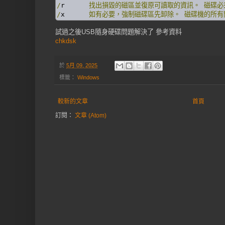
/
r	
找出損毀的磁區並復原可讀取的資訊。
磁碟必
/
x	
如有必要，強制磁碟區先卸除。
磁碟機的所有
試過之後USB隨身硬碟問題解決了 參考資料
chkdsk
於
5月 09, 2025
標籤：
Windows
較新的文章
首頁
訂閱：
文章 (Atom)