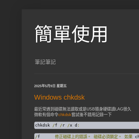
簡單使用
筆記筆記
2025年5月9日 星期五
Windows chkdsk
最近常遇到磁碟無法讀取或是USB隨身硬碟讀LAG很久
微軟有個命令
chkdsk
嘗試後不錯用記錄一下
chkdsk 
/
f 
/
r 
/
x d
:
/
f	
修正磁碟上的錯誤。
磁碟必須鎖定。
如果
 c