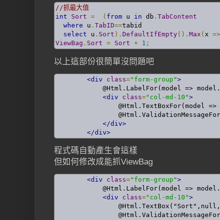
//抓最大值
int
Sort
=
(
from
 u 
in
 db
.
TabContent
where
 u
.
TabID
==
tabid

select
 u
.
Sort
).
DefaultIfEmpty
().
Max
(
x 
=
ViewBag
.
Sort
=
Sort
+
1
;
以上這部份很簡單沒問題吧
<div
class
=
"form-group"
>
            @Html.LabelFor(model => model.
<div
class
=
"col-md-10"
>
                @Html.TextBoxFor(model => 
                @Html.ValidationMessageFor
</div>
</div>
程式碼自動產生會這樣
但如何修改成能抓ViewBag
<div
class
=
"form-group"
>
            @Html.LabelFor(model => model.
<div
class
=
"col-md-10"
>
                @Html.TextBox("Sort",null,
                @Html.ValidationMessageFor