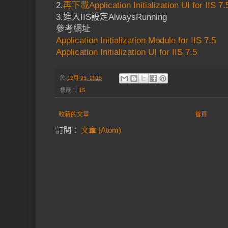
2.
再下載Application Initialization UI for IIS 
3.進入IIS設定AlwaysRunning
參考網址
Application Initialization Module for IIS 7.5
Application Initialization UI for IIS 7.5
於
12月 25, 2015
標籤：
IIS
較新的文章
首頁
訂閱：
文章 (Atom)