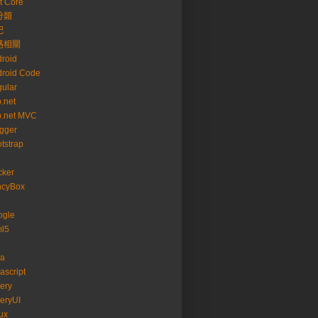
t Core
分類
記
路相關
roid
roid Code
ular
.net
p.net MVC
gger
tstrap
cker
ncyBox
ogle
ml5
va
ascript
ery
eryUI
ux