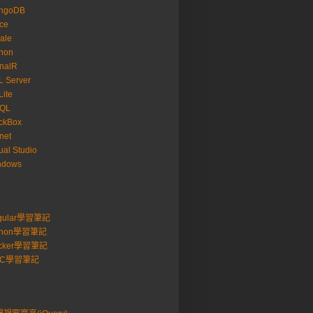
ngoDB
ice
ale
hon
nalR
 Server
ite
SQL
ckBox
net
ual Studio
ndows
gular學習筆記
thon學習筆記
cker學習筆記
VC學習筆記