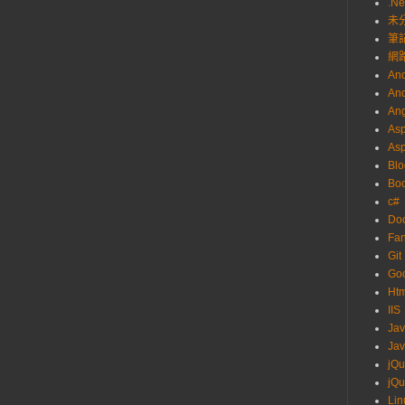
.Ne
未
筆
網
And
And
Ang
Asp
As
Blo
Boo
c#
Do
Fa
Git
Go
Ht
IIS
Ja
Jav
jQu
jQu
Lin