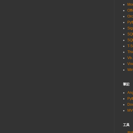
Mo
Off
Orc
Pyt
Sig
SQL
SQL
T-
Thi
Vb.
Vis
Wi
筆記
An
Py
Do
M
工具