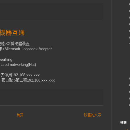
機器互通
硬體>新曾硬體裝置
soft Loopback Adapter
working
ed networking(Nat)
網卡先停用192.168.xxx.xxx
一張自取ip第二張192.168.xxx.xxx
首頁
較舊的文章
標籤