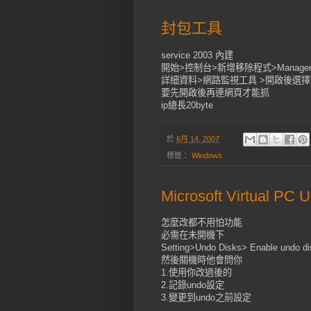
封包工具
service 2003 內建
開始>控制台>新增移除程式>Management a
詳細資料>網路監視工具 >開啟後選
要先開啟後再連網頁才能抓
ip總長20byte
於
6月 14, 2007
標籤：
Windows
Microsoft Virtual P
怎麼改都不用怕功能
必需在未開機下
Setting>Undo Disks> Enable und
然後關機時他會問你
1.使用你改過後的
2.記錄undo設定
3.變更到undo之前設定