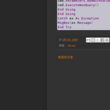
cmd
.
Parameters
.
AddWithValu
cmd
.
ExecuteNonQuery
()
End
Using
End
Using
Catch
 ex 
As
Exception
MsgBox
(
ex
.
Message
)
End
Try
於
6月 04, 2009
標籤：
Vb.net
較新的文章