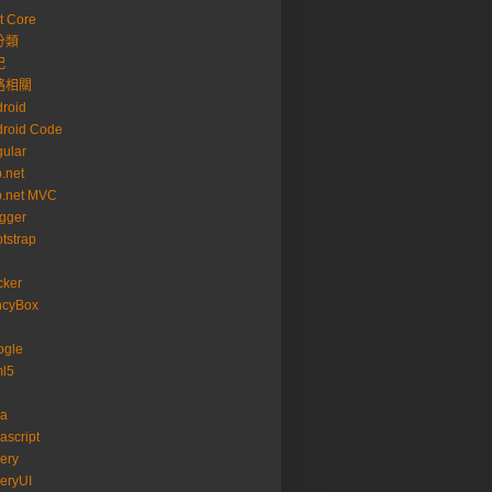
t Core
分類
記
路相關
roid
roid Code
ular
.net
p.net MVC
gger
tstrap
cker
ncyBox
ogle
ml5
va
ascript
ery
eryUI