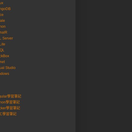
ux
ngoDB
ice
ale
hon
nalR
 Server
ite
SQL
ckBox
net
ual Studio
ndows
gular學習筆記
thon學習筆記
cker學習筆記
VC學習筆記