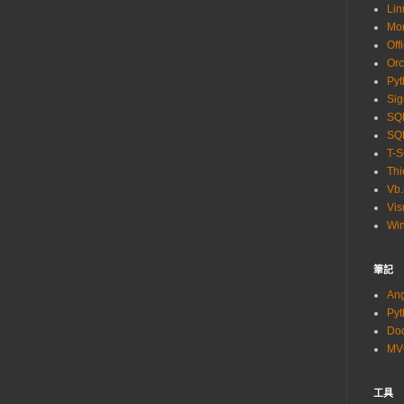
Lin
Mo
Off
Orc
Pyt
Sig
SQL
SQL
T-
Thi
Vb.
Vis
Wi
筆記
An
Py
Do
M
工具