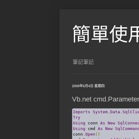
簡單使
筆記筆記
2009年6月4日 星期四
Vb.net cmd.Paramete
Imports
System
.
Data
.
SqlCli
Try
Using
 conn 
As
New
SqlConne
Using
 cmd 
As
New
SqlComman
conn
.
Open
()