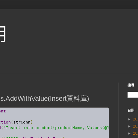
用
搜尋
rs.AddWithValue(Insert資料庫)
ent
日期
►
20
ction
(
strConn
)
►
20
d
(
"Insert into product(productName,)Values(@123,)"
,
 conn
►
20