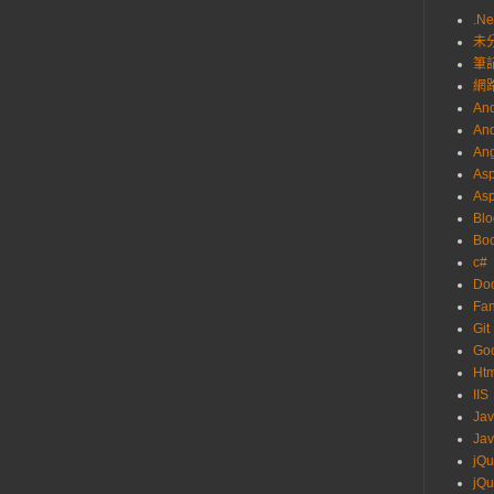
.Ne
未
筆
網
And
And
Ang
Asp
As
Blo
Boo
c#
Do
Fa
Git
Go
Ht
IIS
Ja
Jav
jQu
jQu