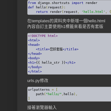
from
 django
.
shortcuts 
import
def
 hello
(
request
):
return
 render
(
request
,
'hello.html'
,
在templates的資料夾中新增一個hello.html
內容自訂主要使用h1標籤來看是否有套版
<!DOCTYPE html>
<html>
<head>
<title>
您好套版
</title>
</head>
<body>
<h1>
{{ hello_str }}
</h1>
</body>
</html>
urls.py修改
urlpatterns 
=
[
    path
(
"hello/"
,
hello
),
]
接著瀏覽器輸入