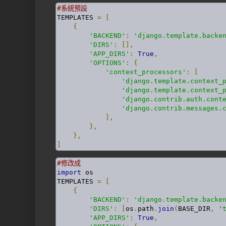
#系統預設
TEMPLATES 
=
[
{
'BACKEND'
:
'django.template.backe
'DIRS'
:
[],
'APP_DIRS'
:
True
,
'OPTIONS'
:
{
'context_processors'
:
[
'django.template.context_
'django.template.context_
'django.contrib.auth.cont
'django.contrib.messages.
],
},
},
]
#修改成
import
 os

TEMPLATES 
=
[
{
'BACKEND'
:
'django.template.backe
'DIRS'
:
[
os
.
path
.
join
(
BASE_DIR
,
'
'APP_DIRS'
:
True
,