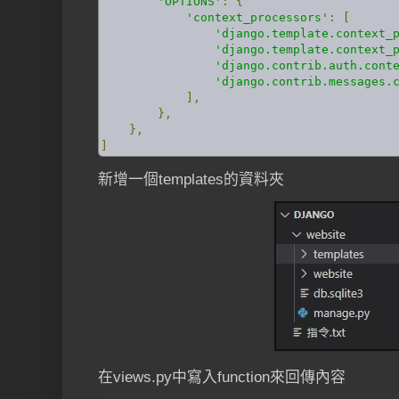
'OPTIONS'
:
{
'context_processors'
:
[
'django.template.context_
'django.template.context_
'django.contrib.auth.cont
'django.contrib.messages.
],
},
},
]
新增一個templates的資料夾
在views.py中寫入function來回傳內容