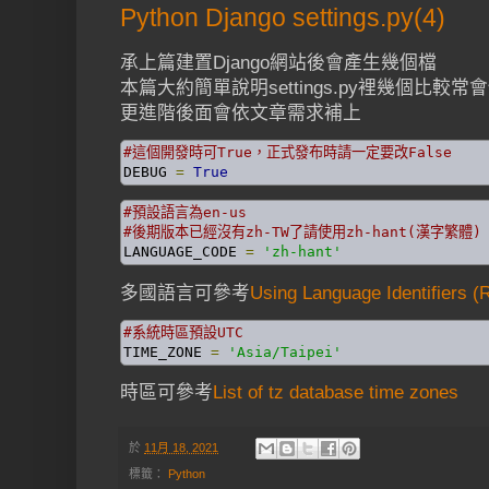
Python Django settings.py(4)
承上篇建置Django網站後會產生幾個檔
本篇大約簡單說明settings.py裡幾個比較常
更進階後面會依文章需求補上
#這個開發時可True，正式發布時請一定要改False
DEBUG 
=
True
#預設語言為en-us
#後期版本已經沒有zh-TW了請使用zh-hant(漢字繁體) o
LANGUAGE_CODE 
=
'zh-hant'
多國語言可參考
Using Language Identifiers 
#系統時區預設UTC
TIME_ZONE 
=
'Asia/Taipei'
時區可參考
List of tz database time zones
於
11月 18, 2021
標籤：
Python