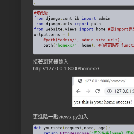
]
#修改後
from
 django
.
contrib 
import
from
 django
.
urls 
import
from
 website
.
views 
import
 home 
#要import進
urlpatterns 
=
[
#path("admin/", admin.site.urls),
    path
(
"homexx/"
,
 home
),
#(網頁路徑,funct
]
接著瀏覽器輸入
http://127.0.0.1:8000/homexx/
更進階一點views.py加入
def
 yourinfo
(
request
,
name
,
 age
):
return
HttpResponse
(
"您的名字{name},您的