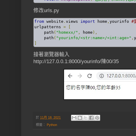
修改urls.py
from
 website
.
views 
import
 home
,
yourinfo 
#
urlpatterns 
=
[
    path
(
"homexx/"
,
 home
),
    path
(
"yourinfo/<str:name>/<int:age>"
,
]
接著瀏覽器輸入
http://127.0.0.1:8000/yourinfo/陳00/35
於
11月 18, 2021
標籤：
Python