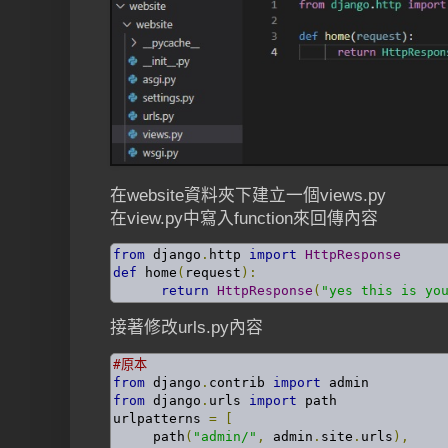
在website資料夾下建立一個views.py
在view.py中寫入function來回傳內容
from
 django
.
http 
import
HttpResponse
def
 home
(
request
):
return
HttpResponse
(
"yes this is yo
接著修改urls.py內容
#原本
from
 django
.
contrib 
import
from
 django
.
urls 
import
 path

urlpatterns 
=
[
     path
(
"admin/"
,
 admin
.
site
.
urls
),