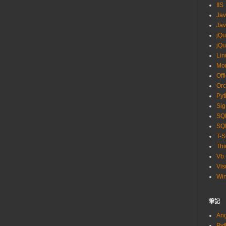
IIS
Ja
Jav
jQu
jQu
Lin
Mo
Off
Orc
Pyt
Sig
SQL
SQL
T-
Thi
Vb.
Vis
Wi
筆記
An
Py