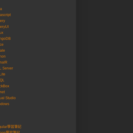
va
ascript
ery
eryUI
ux
ngoDB
ice
ale
hon
nalR
 Server
ite
SQL
ckBox
net
ual Studio
ndows
gular學習筆記
thon學習筆記