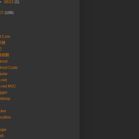
►
08/12
(1)
07
(106)
t Core
分類
記
路相關
roid
roid Code
ular
.net
p.net MVC
gger
tstrap
cker
ncyBox
ogle
ml5