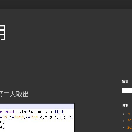
用
搜尋
將第二大取出
日期
►
20
►
20
►
20