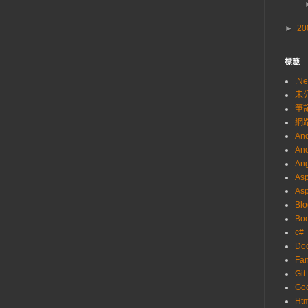
►
20
標籤
.Ne
未
筆
網
And
And
Ang
Asp
As
Blo
Boo
c#
Do
Fa
Git
Go
Ht