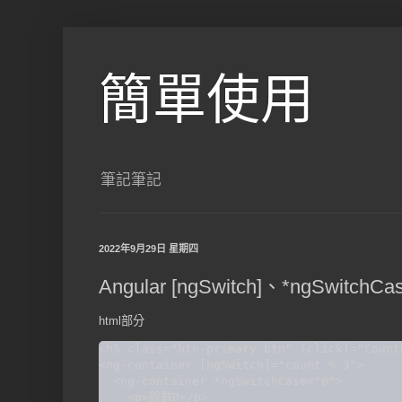
簡單使用
筆記筆記
2022年9月29日 星期四
Angular [ngSwitch]、*ngSwitchCas
html部分
<h5 class="btn-primary btn" (click)="Count
<ng-container [ngSwitch]="count % 3">

  <ng-container *ngSwitchCase="0">

    <p>餘數0</p>
