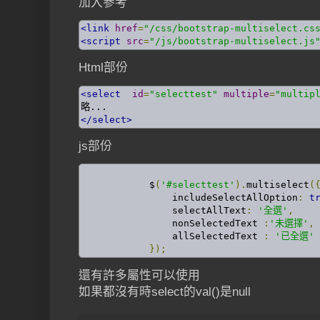
加入參考
<link
href
=
"/css/bootstrap-multiselect.cs
<script
src
=
"/js/bootstrap-multiselect.js
Html部份
<select
id
=
"selecttest"
multiple
=
"multip
</select>
js部份
            $
(
'#selecttest'
).
multiselect
(
                includeSelectAllOption
:
t
                selectAllText
:
'全選'
,
                nonSelectedText 
:
'未選擇'
,
                allSelectedText 
:
'已全選'
});
還有許多屬性可以使用
如果都沒有時select的val()是null