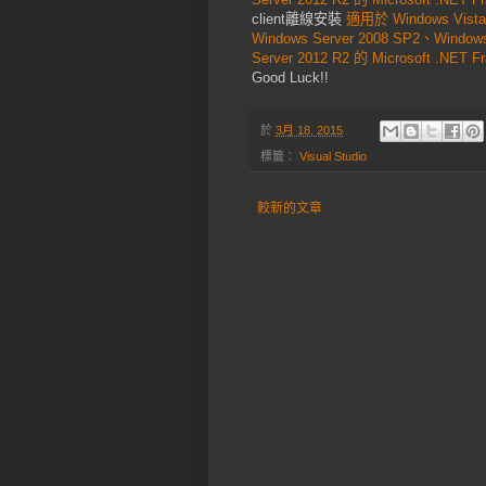
client離線安裝
適用於 Windows Vista
Windows Server 2008 SP2、Windows
Server 2012 R2 的 Microsoft .NET
Good Luck!!
於
3月 18, 2015
標籤：
Visual Studio
較新的文章