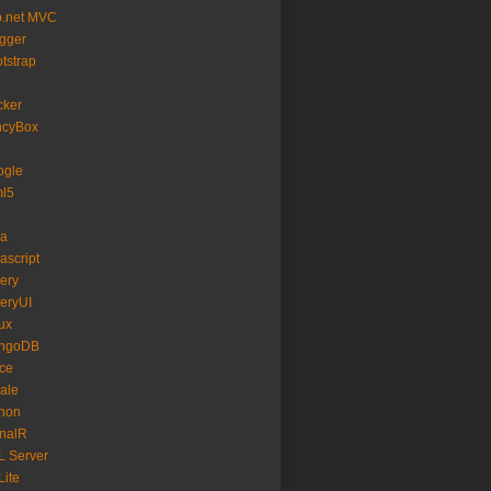
p.net MVC
gger
tstrap
cker
ncyBox
ogle
ml5
va
ascript
ery
eryUI
ux
ngoDB
ice
ale
hon
nalR
 Server
ite