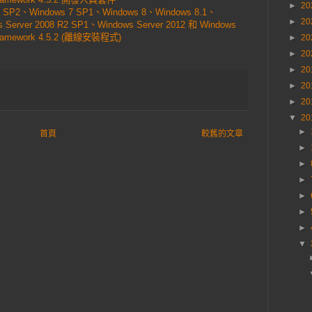
►
20
 SP2、Windows 7 SP1、Windows 8、Windows 8.1、
►
20
 Server 2008 R2 SP1、Windows Server 2012 和 Windows
 Framework 4.5.2 (離線安裝程式)
►
20
►
20
►
20
►
20
►
20
▼
20
►
首頁
較舊的文章
►
►
►
►
►
►
▼