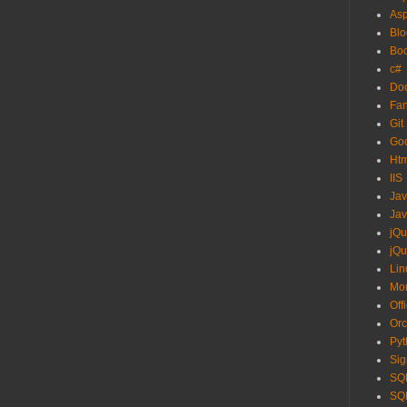
As
Blo
Boo
c#
Do
Fa
Git
Go
Ht
IIS
Ja
Jav
jQu
jQu
Lin
Mo
Off
Orc
Pyt
Sig
SQL
SQL