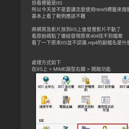
但看標籤是IIS
所以今天並不是要講怎麼使用html5標籤來撥
基本上看了範例應該不難
將網頁及影片放到IIS上後發覺影片不動了
看原始碼點了連結發現原來404找不到檔案
看了一下原來IIS並不認識.mp4的副檔名是什
處理方式如下
在IIS上 > MIME類型右鍵 > 開啟功能