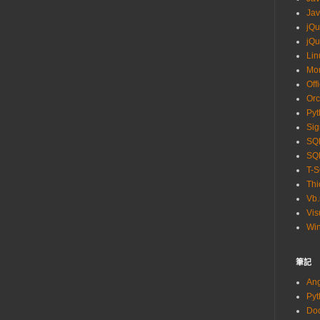
Jav
jQu
jQu
Lin
Mo
Off
Orc
Pyt
Sig
SQL
SQL
T-
Thi
Vb.
Vis
Wi
筆記
An
Py
Do