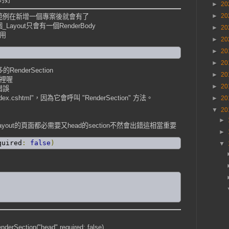
►
20
►
20
tion的範例在新增一個專案後就會有了
_Layout只會有一個RenderBody
►
20
套用
►
20
►
20
►
20
的RenderSection
►
20
面裡喔
►
20
錯誤
ex.cshtml"，因為它會呼叫 "RenderSection" 方法。
►
20
▼
20
►
_Layout的頁面都必需要又head的section不然會出錯這相當重要
►
quired
:
false
)
▼
tion("head",required: false)