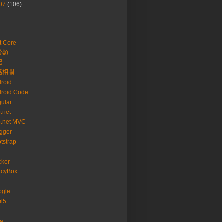
07
(106)
t Core
分類
記
路相關
roid
roid Code
ular
.net
p.net MVC
gger
tstrap
cker
ncyBox
ogle
ml5
va