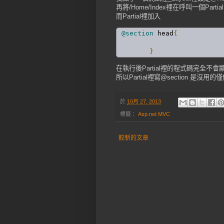
再將/Home/Index裡在呼叫一個Partial
而Partial裡加入
@section
 head
{
}
在執行後Partial裡的程式碼完全不會
所以Partial裡寫@section 是沒用的
於
10月 27, 2013
標籤：
Asp.net MVC
較新的文章