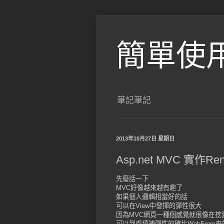
簡單使
筆記筆記
2013年10月27日 星期日
Asp.net MVC 實作Rend
先廢話一下
MVC好像越來越有趣了
如果個人邏輯相當好的話
可以在View中發揮的彈性很大
因為MVC網頁一種個感覺就很像在挖
可以到處填補彈性的確比WebFrom來