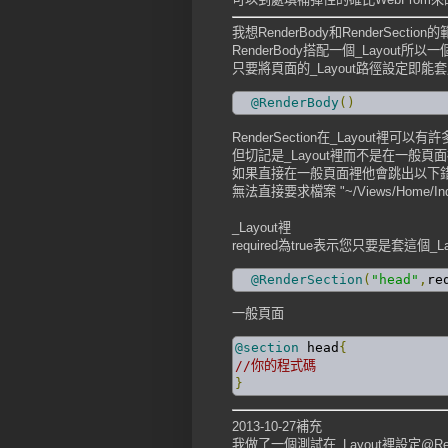
我想RenderBody和RenderSec
RenderBody搭配一個_Layout所以一個
只要將頁面的_Layout路徑設定即能
@RenderBody
()
RenderSection在_Layout裡可以有許多
但切記是_Layout裡而不是在一般頁
如果直接在一般頁面裡他會跳出以下
無法直接要求檔案 "~/Views/Home/Ind
_Layout裡
required為true表示您只要是套這個
@RenderSection
(
"head"
,
re
一般頁面
@section
 head
{
//你的程式碼
}
2013-10-27補充
我做了一個測試在_Layout裡設定@RenderSec