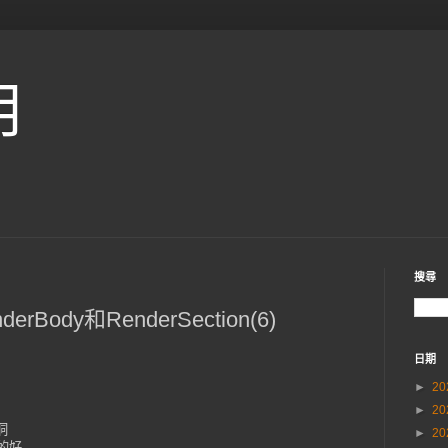
用
搜尋
erBody和RenderSection(6)
日期
►
20
►
20
洞
►
20
的好