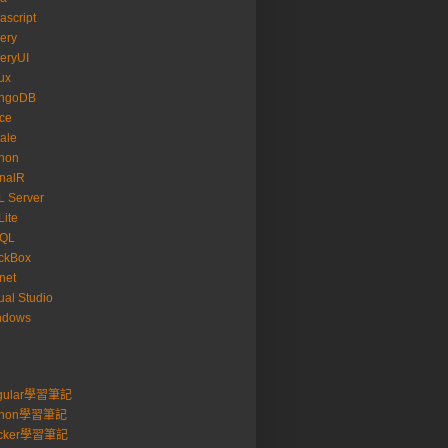
ascript
ery
eryUI
ux
ngoDB
ice
ale
hon
nalR
 Server
ite
SQL
ckBox
net
ual Studio
ndows
gular學習筆記
thon學習筆記
cker學習筆記