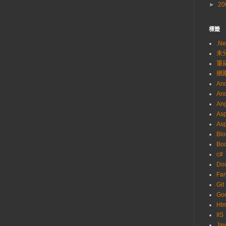
►
20
標籤
.Ne
未
筆
網
And
And
Ang
Asp
As
Blo
Boo
c#
Do
Fa
Git
Go
Ht
IIS
Ja