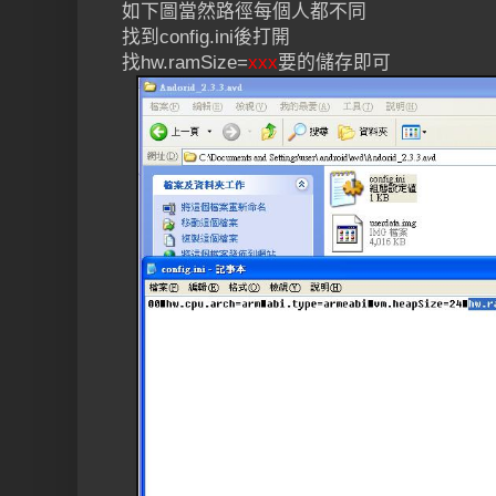
如下圖當然路徑每個人都不同
找到config.ini後打開
找hw.ramSize=
xxx
要的儲存即可