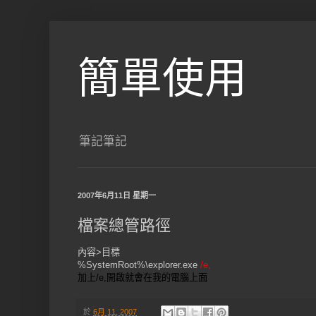
簡單使用
筆記筆記
2007年6月11日 星期一
檔案總管路徑
內容>目標
%SystemRoot%\explorer.exe
/e,
加上/e,開啟就會在我的電腦上面
於
6月 11, 2007